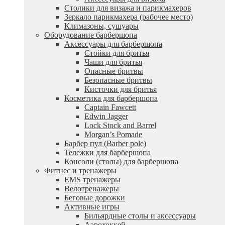
Столики для визажа и парикмахеров
Зеркало парикмахера (рабочее место)
Климазоны, сушуары
Оборудование барбершопа
Аксессуары для барбершопа
Стойки для бритья
Чаши для бритья
Опасные бритвы
Безопасные бритвы
Кисточки для бритья
Косметика для барбершопа
Captain Fawcett
Edwin Jagger
Lock Stock and Barrel
Morgan’s Pomade
Барбер пул (Barber pole)
Тележки для барбершопа
Консоли (столы) для барбершопа
Фитнес и тренажеры
EMS тренажеры
Велотренажеры
Беговые дорожки
Активные игры
Бильярдные столы и аксессуары
Аэрохоккей