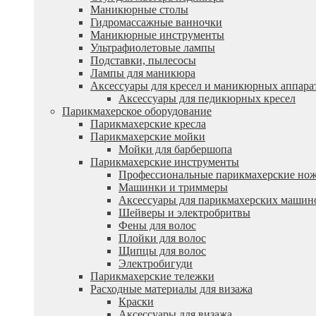
Маникюрные столы
Гидромассажные ванночки
Маникюрные инструменты
Ультрафиолетовые лампы
Подставки, пылесосы
Лампы для маникюра
Аксессуары для кресел и маникюрных аппара
Аксессуары для педикюрных кресел
Парикмахерское оборудование
Парикмахерские кресла
Парикмахерские мойки
Мойки для барбершопа
Парикмахерские инструменты
Профессиональные парикмахерские но
Машинки и триммеры
Аксессуары для парикмахерских машин
Шейверы и электробритвы
Фены для волос
Плойки для волос
Щипцы для волос
Электробигуди
Парикмахерские тележки
Расходные материалы для визажа
Краски
Аксессуары для визажа