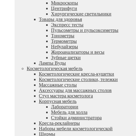
Микроскопы
Центрифуги
Xирургические светильники
Товары для здоровья
Экспресс тесты
Пульсометры и пульсоксиметры
Тонометры
Термометры
Небулайзеры
Жироанализаторы и весы
Зубные щетки
Лампы Вуды
Косметологическая мебель
Косметологические кресла-кушетки
Косметологические столики, тележки
Массажные столы
Аксессуары для массажных столов
Стул мастера косметолога
Корпусная мебель
Лаборатории
Мебель для холла
Стойки администратора
Кресла-реклайнеры
Наборы мебели косметологической
Ширмы