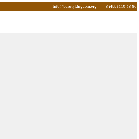
info@beautykingdom.org
8 (499) 110-18-80