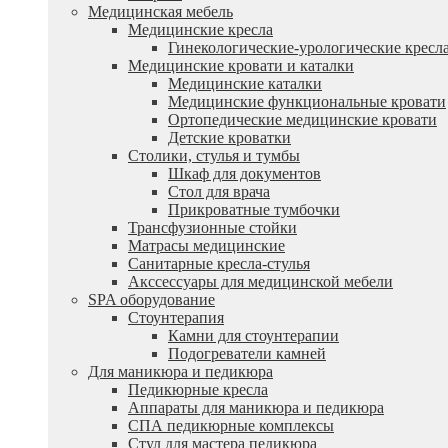
Медицинская мебель
Медицинские кресла
Гинекологические-урологические кресл
Медицинские кровати и каталки
Медицинские каталки
Медицинские функциональные кровати
Ортопедические медицинские кровати
Детские кроватки
Столики, стулья и тумбы
Шкаф для документов
Стол для врача
Прикроватные тумбочки
Трансфузионные стойки
Матрасы медицинские
Санитарные кресла-стулья
Акссессуары для медицинской мебели
SPA оборудование
Стоунтерапия
Камни для стоунтерапии
Подогреватели камней
Для маникюра и педикюра
Педикюрные кресла
Аппараты для маникюра и педикюра
СПА педикюрные комплексы
Стул для мастера педикюра