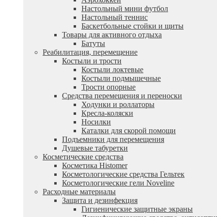
Настольный мини футбол
Настольный теннис
Баскетбольные стойки и щиты
Товары для активного отдыха
Батуты
Реабилитация, перемещение
Костыли и трости
Костыли локтевые
Костыли подмышечные
Трости опорные
Средства перемещения и переноски
Ходунки и роллаторы
Кресла-коляски
Носилки
Каталки для скорой помощи
Подъемники для перемещения
Душевые табуретки
Косметические средства
Косметика Histomer
Косметологические средства Гельтек
Косметологические гели Noveline
Расходные материалы
Защита и дезинфекция
Гигиенические защитные экраны