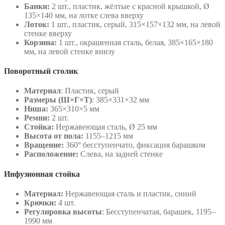
Банки:
2 шт., пластик, жёлтые с красной крышкой, Ø
135×140 мм, на лотке слева вверху
Лоток:
1 шт., пластик, серый, 315×157×132 мм, на левой
стенке вверху
Корзина:
1 шт., окрашенная сталь, белая, 385×165×180
мм, на левой стенке внизу
Поворотный столик
Материал
: Пластик, серый
Размеры (Ш×Г×Т)
: 385×331×32 мм
Ниша:
365×310×5 мм
Ремни:
2 шт.
Стойка:
Нержавеющая сталь, Ø 25 мм
Высота от пола:
1155–1215 мм
Вращение:
360° бесступенчато, фиксация барашком
Расположение:
Слева, на задней стенке
Инфузионная стойка
Материал:
Нержавеющая сталь и пластик, синий
Крючки:
4 шт.
Регулировка высоты
: Бесступенчатая, барашек, 1195–
1990 мм