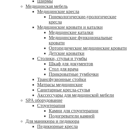
Ширмы
Медицинская мебель
Медицинские кресла
Гинекологические-урологические
кресла
Медицинские кровати и каталки
Медицинские каталки
Медицинские функциональные
кровати
Ортопедические медицинские кровати
Детские кроватки
Столики, стулья и тумбы
Шкаф для документов
Стол для врача
Прикроватные тумбочки
Трансфузионные стойки
Матрасы медицинские
Санитарные кресла-стулья
Акссессуары для медицинской мебели
SPA оборудование
Стоунтерапия
Камни для стоунтерапии
Подогреватели камней
Для маникюра и педикюра
Педикюрные кресла