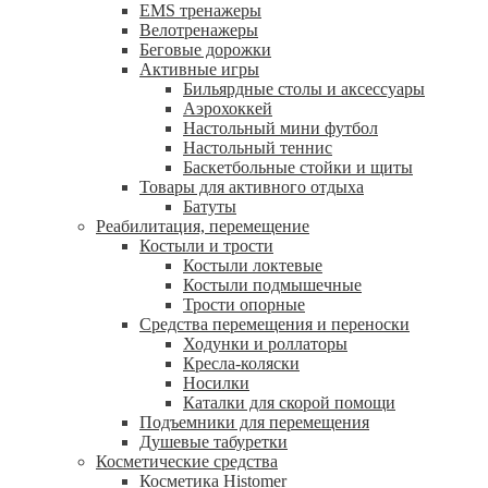
EMS тренажеры
Велотренажеры
Беговые дорожки
Активные игры
Бильярдные столы и аксессуары
Аэрохоккей
Настольный мини футбол
Настольный теннис
Баскетбольные стойки и щиты
Товары для активного отдыха
Батуты
Реабилитация, перемещение
Костыли и трости
Костыли локтевые
Костыли подмышечные
Трости опорные
Средства перемещения и переноски
Ходунки и роллаторы
Кресла-коляски
Носилки
Каталки для скорой помощи
Подъемники для перемещения
Душевые табуретки
Косметические средства
Косметика Histomer