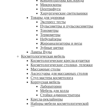
Концентраторы кислорода
Микроскопы
Центрифуги
Xирургические светильники
Товары для здоровья
Экспресс тесты
Пульсометры и пульсоксиметры
Тонометры
Термометры
Небулайзеры
Жироанализаторы и весы
Зубные щетки
Лампы Вуды
Косметологическая мебель
Косметологические кресла-кушетки
Косметологические столики, тележки
Массажные столы
Аксессуары для массажных столов
Стул мастера косметолога
Корпусная мебель
Лаборатории
Мебель для холла
Стойки администратора
Кресла-реклайнеры
Наборы мебели косметологической