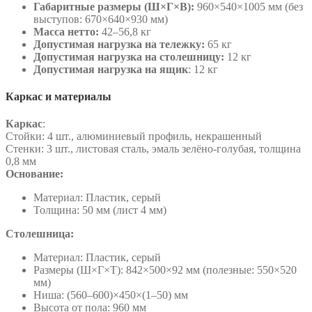
Габаритные размеры (Ш×Г×В):
960×540×1005 мм (без
выступов: 670×640×930 мм)
Масса нетто:
42–56,8 кг
Допустимая нагрузка на тележку:
65 кг
Допустимая нагрузка на столешницу:
12 кг
Допустимая нагрузка на ящик
: 12 кг
Каркас и материалы
Каркас
:
Стойки: 4 шт., алюминиевый профиль, некрашенный
Стенки: 3 шт., листовая сталь, эмаль зелёно-голубая, толщина
0,8 мм
Основание:
Материал: Пластик, серый
Толщина: 50 мм (лист 4 мм)
Столешница:
Материал: Пластик, серый
Размеры (Ш×Г×Т): 842×500×92 мм (полезные: 550×520
мм)
Ниша: (560–600)×450×(1–50) мм
Высота от пола: 960 мм