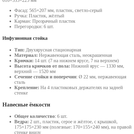
610×535×225 мм
Фасад: 565×207 мм, пластик, светло-серый
Ручка: Пластик, жёлтый
Карман: Прозрачный пластик
Перегородки: 6 шт.
Инфузионная стойка
Тип:
Двухярусная стационарная
Материал:
Нержавеющая сталь, неокрашенная
Крючки:
14 шт. (7 на нижнем ярусе, 7 на верхнем)
Высота крючков от пола:
Нижний ярус — 1330 мм,
верхний — 1520 мм
Сечение стойки и поперечин
: Ø 22 мм, нержавеющая
сталь
Крепление:
На 4 пластиковых держателях на задней
стенке
Навесные ёмкости
Общее количество
: 6 шт.
Ведра:
2 шт., пластик, серое и жёлтое, с крышкой,
175×175×230 мм (полезные: 170×155×240 мм), на правой
стенке внизу