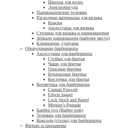
Щипцы для волос
Электробигуди
Парикмахерские тележки
Расходные материалы для визажа
Краски
Аксессуары для визажа
Столики для визажа и парикмахеров
Зеркало парикмахера (рабочее место)
Климазоны, сушуары
Оборудование барбершопа
Аксессуары для барбершопа
Стойки для бритья
Чаши для бритья
Опасные бритвы
Безопасные бритвы
Кисточки для бритья
Косметика для барбершопа
Captain Fawcett
Edwin Jagger
Lock Stock and Barrel
Morgan’s Pomade
Барбер пул (Barber pole)
Тележки для барбершопа
Консоли (столы) для барбершопа
Фитнес и тренажеры