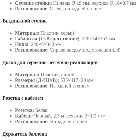
Сечение стойки
: Нижняя Ø 19 мм, верхняя Ø 16×0,7 мм
Расположение
: Слева, на задней стенке
Выдвижной столик
Материал
: Пластик, серый
Габариты (Г×В×расстояние)
: 220×34×353 мм
Ниша
: 240×8×340 мм
Расположение
: Справа вверху, под столешницей
Доска для сердечно-лёгочной реанимации
Материал:
Пластик, синий
Размеры (Д×Ш×В):
535×417×20 мм
Расположение
: На задней стенкем
Розетка с кабелем
Розетка:
Белая
Кабель:
Чёрный, 2,5 м, сечение 3×1,0 мм²
Расположение:
На задней стенке
Держатель баллона