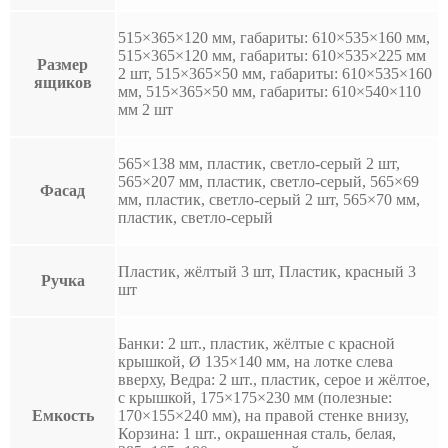
515×365×120 мм, габариты: 610×535×160 мм,
515×365×120 мм, габариты: 610×535×225 мм
Размер
2 шт, 515×365×50 мм, габариты: 610×535×160
ящиков
мм, 515×365×50 мм, габариты: 610×540×110
мм 2 шт
565×138 мм, пластик, светло-серый 2 шт,
565×207 мм, пластик, светло-серый, 565×69
Фасад
мм, пластик, светло-серый 2 шт, 565×70 мм,
пластик, светло-серый
Пластик, жёлтый 3 шт, Пластик, красный 3
Ручка
шт
Банки: 2 шт., пластик, жёлтые с красной
крышкой, Ø 135×140 мм, на лотке слева
вверху, Ведра: 2 шт., пластик, серое и жёлтое,
с крышкой, 175×175×230 мм (полезные:
Емкость
170×155×240 мм), на правой стенке внизу,
Корзина: 1 шт., окрашенная сталь, белая,