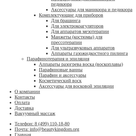
педикюра
Аксессуары для маникюра и педикюра
Комплектующие для приборов
Для брашинга
Для электрокоагуляторов
Для аппаратов мезотерапии
Манжеты (костюмы) для
прессотерапии
Для ультразвуковых аппаратов
Аппараты газожидкостного пилинга
Парафинотерапия и эпиляция
Аппараты разогрева воска (воскоплавы)
Парафиновые ванны
Парафин и аксессуары
Косметический воск
Аксессуары для восковой эпиляции
О компании
Контакты
Оплата
Доставка
Вакуумный массаж
Телефон: 8 (499) 110-18-80
Почта: info@beautykingdom.org
Главная