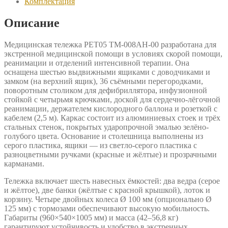
Комплектация
Описание
Медицинская тележка РЕТ05 TM-008AH-00 разработана для
экстренной медицинской помощи в условиях скорой помощи,
реанимации и отделений интенсивной терапии. Она
оснащена шестью выдвижными ящиками с доводчиками и
замком (на верхний ящик), 36 съёмными перегородками,
поворотным столиком для дефибриллятора, инфузионной
стойкой с четырьмя крючками, доской для сердечно-лёгочной
реанимации, держателем кислородного баллона и розеткой с
кабелем (2,5 м). Каркас состоит из алюминиевых стоек и трёх
стальных стенок, покрытых ударопрочной эмалью зелёно-
голубого цвета. Основание и столешница выполнены из
серого пластика, ящики — из светло-серого пластика с
разноцветными ручками (красные и жёлтые) и прозрачными
карманами.
Тележка включает шесть навесных ёмкостей: два ведра (серое
и жёлтое), две банки (жёлтые с красной крышкой), лоток и
корзину. Четыре двойных колеса Ø 100 мм (опционально Ø
125 мм) с тормозами обеспечивают высокую мобильность.
Габариты (960×540×1005 мм) и масса (42–56,8 кг)
гарантируют устойчивость и удобство в экстренных