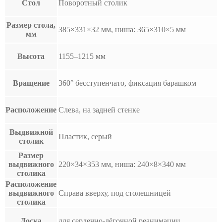
Стол
Поворотный столик
Размер стола,
385×331×32 мм, ниша: 365×310×5 мм
мм
Высота
1155–1215 мм
Вращение
360° бесступенчато, фиксация барашком
Расположение
Слева, на задней стенке
Выдвижной
Пластик, серый
столик
Размер
выдвижного
220×34×353 мм, ниша: 240×8×340 мм
столика
Расположение
выдвижного
Справа вверху, под столешницей
столика
Доска
для сердечно-лёгочной реанимации