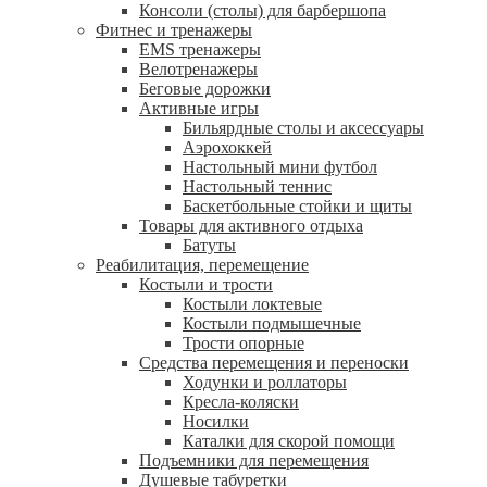
Консоли (столы) для барбершопа
Фитнес и тренажеры
EMS тренажеры
Велотренажеры
Беговые дорожки
Активные игры
Бильярдные столы и аксессуары
Аэрохоккей
Настольный мини футбол
Настольный теннис
Баскетбольные стойки и щиты
Товары для активного отдыха
Батуты
Реабилитация, перемещение
Костыли и трости
Костыли локтевые
Костыли подмышечные
Трости опорные
Средства перемещения и переноски
Ходунки и роллаторы
Кресла-коляски
Носилки
Каталки для скорой помощи
Подъемники для перемещения
Душевые табуретки