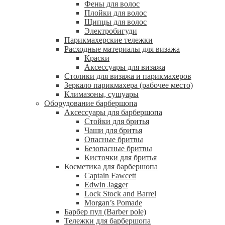
Фены для волос
Плойки для волос
Щипцы для волос
Электробигуди
Парикмахерские тележки
Расходные материалы для визажа
Краски
Аксессуары для визажа
Столики для визажа и парикмахеров
Зеркало парикмахера (рабочее место)
Климазоны, сушуары
Оборудование барбершопа
Аксессуары для барбершопа
Стойки для бритья
Чаши для бритья
Опасные бритвы
Безопасные бритвы
Кисточки для бритья
Косметика для барбершопа
Captain Fawcett
Edwin Jagger
Lock Stock and Barrel
Morgan’s Pomade
Барбер пул (Barber pole)
Тележки для барбершопа