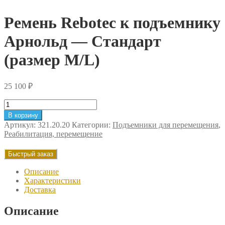
Ремень Rebotec к подъемнику
Арнольд — Стандарт
(размер М/L)
25 100
₽
Количество
товара
В корзину
Ремень
Артикул:
321.20.20
Категории:
Подъемники для перемещения
,
Rebotec
Реабилитация, перемещение
к
подъемнику
Быстрый заказ
Арнольд
-
Описание
Стандарт
Характеристики
(размер
Доставка
М/L)
Описание