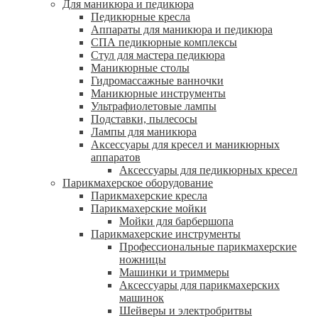
Для маникюра и педикюра
Педикюрные кресла
Аппараты для маникюра и педикюра
СПА педикюрные комплексы
Стул для мастера педикюра
Маникюрные столы
Гидромассажные ванночки
Маникюрные инструменты
Ультрафиолетовые лампы
Подставки, пылесосы
Лампы для маникюра
Аксессуары для кресел и маникюрных
аппаратов
Аксессуары для педикюрных кресел
Парикмахерское оборудование
Парикмахерские кресла
Парикмахерские мойки
Мойки для барбершопа
Парикмахерские инструменты
Профессиональные парикмахерские
ножницы
Машинки и триммеры
Аксессуары для парикмахерских
машинок
Шейверы и электробритвы